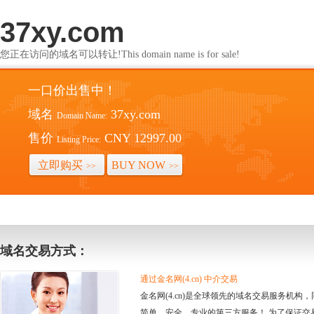
37xy.com
您正在访问的域名可以转让!This domain name is for sale!
一口价出售中！
域名
37xy.com
Domain Name:
售价
CNY 12997.00
Listing Price:
立即购买
BUY NOW
>>
>>
域名交易方式：
通过金名网(4.cn) 中介交易
金名网(4.cn)是全球领先的域名交易服务机
简单、安全、专业的第三方服务！ 为了保证交