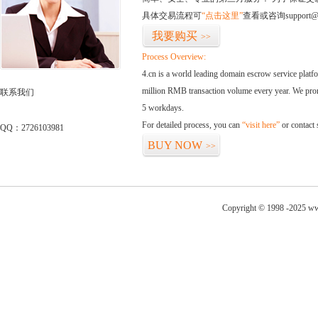
具体交易流程可
“点击这里”
查看或咨询support@
我要购买
>>
Process Overview:
4.cn is a world leading domain escrow service plat
million RMB transaction volume every year. We promi
联系我们
5 workdays.
For detailed process, you can
“visit here”
or contact
QQ：2726103981
BUY NOW
>>
Copyright © 1998 -2025 ww