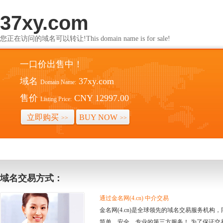
37xy.com
您正在访问的域名可以转让!This domain name is for sale!
一口价出售中！
域名
37xy.com
Domain Name:
售价
CNY 12997.00
Listing Price:
立即购买
BUY NOW
>>
>>
域名交易方式：
通过金名网(4.cn) 中介交易
金名网(4.cn)是全球领先的域名交易服务机
简单、安全、专业的第三方服务！ 为了保证交