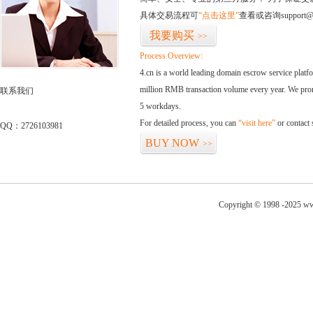
具体交易流程可
“点击这里”
查看或咨询support@
我要购买
>>
Process Overview:
4.cn is a world leading domain escrow service plat
million RMB transaction volume every year. We promi
联系我们
5 workdays.
For detailed process, you can
“visit here”
or contact
QQ：2726103981
BUY NOW
>>
Copyright © 1998 -2025 ww