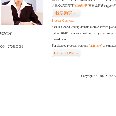
具体交易流程可
“点击这里”
查看或咨询support@
我要购买
>>
Process Overview:
4.cn is a world leading domain escrow service plat
million RMB transaction volume every year. We promi
联系我们
5 workdays.
For detailed process, you can
“visit here”
or contact
QQ：2726103981
BUY NOW
>>
Copyright © 1998 -2025 ww