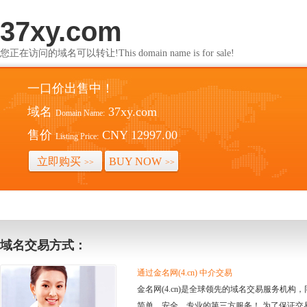
37xy.com
您正在访问的域名可以转让!This domain name is for sale!
一口价出售中！
域名
37xy.com
Domain Name:
售价
CNY 12997.00
Listing Price:
立即购买
BUY NOW
>>
>>
域名交易方式：
通过金名网(4.cn) 中介交易
金名网(4.cn)是全球领先的域名交易服务机
简单、安全、专业的第三方服务！ 为了保证交