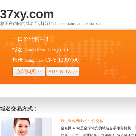
37xy.com
您正在访问的域名可以转让!This domain name is for sale!
一口价出售中！
域名
37xy.com
Domain Name:
售价
CNY 12997.00
Listing Price:
立即购买
BUY NOW
>>
>>
域名交易方式：
通过金名网(4.cn) 中介交易
金名网(4.cn)是全球领先的域名交易服务机
简单、安全、专业的第三方服务！ 为了保证交