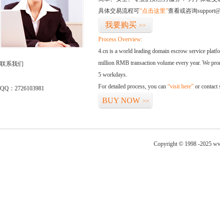
具体交易流程可
“点击这里”
查看或咨询support@
我要购买
>>
Process Overview:
4.cn is a world leading domain escrow service plat
million RMB transaction volume every year. We promi
联系我们
5 workdays.
For detailed process, you can
“visit here”
or contact
QQ：2726103981
BUY NOW
>>
Copyright © 1998 -2025 ww