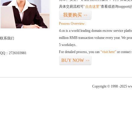
具体交易流程可
“点击这里”
查看或咨询support@
我要购买
>>
Process Overview:
4.cn is a world leading domain escrow service plat
million RMB transaction volume every year. We promi
联系我们
5 workdays.
For detailed process, you can
“visit here”
or contact
QQ：2726103981
BUY NOW
>>
Copyright © 1998 -2025 ww