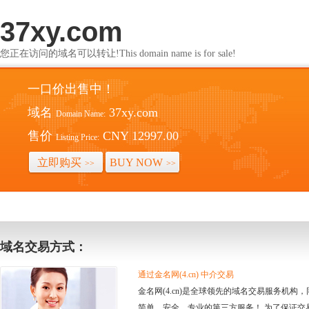
37xy.com
您正在访问的域名可以转让!This domain name is for sale!
一口价出售中！
域名
37xy.com
Domain Name:
售价
CNY 12997.00
Listing Price:
立即购买
BUY NOW
>>
>>
域名交易方式：
通过金名网(4.cn) 中介交易
金名网(4.cn)是全球领先的域名交易服务机
简单、安全、专业的第三方服务！ 为了保证交