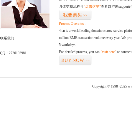
具体交易流程可
“点击这里”
查看或咨询support@
我要购买
>>
Process Overview:
4.cn is a world leading domain escrow service plat
million RMB transaction volume every year. We promi
联系我们
5 workdays.
For detailed process, you can
“visit here”
or contact
QQ：2726103981
BUY NOW
>>
Copyright © 1998 -2025 ww