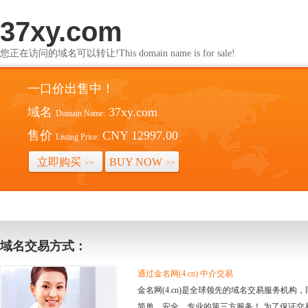
37xy.com
您正在访问的域名可以转让!This domain name is for sale!
一口价出售中！
域名
37xy.com
Domain Name:
售价
CNY 12997.00
Listing Price:
立即购买
BUY NOW
>>
>>
域名交易方式：
通过金名网(4.cn) 中介交易
金名网(4.cn)是全球领先的域名交易服务机
简单、安全、专业的第三方服务！ 为了保证交