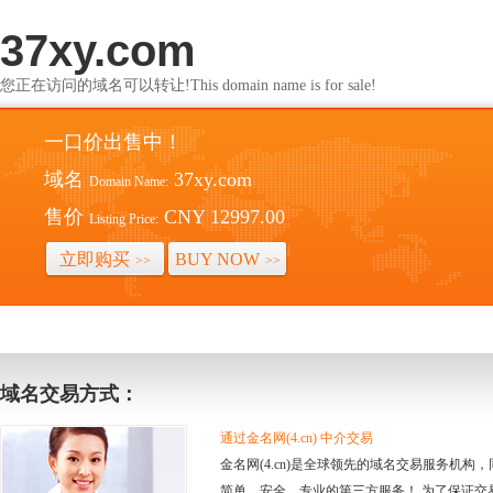
37xy.com
您正在访问的域名可以转让!This domain name is for sale!
一口价出售中！
域名
37xy.com
Domain Name:
售价
CNY 12997.00
Listing Price:
立即购买
BUY NOW
>>
>>
域名交易方式：
通过金名网(4.cn) 中介交易
金名网(4.cn)是全球领先的域名交易服务机
简单、安全、专业的第三方服务！ 为了保证交