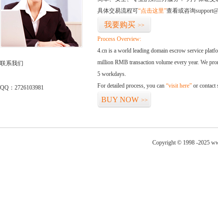
具体交易流程可
“点击这里”
查看或咨询support@
我要购买
>>
Process Overview:
4.cn is a world leading domain escrow service plat
million RMB transaction volume every year. We promi
联系我们
5 workdays.
For detailed process, you can
“visit here”
or contact
QQ：2726103981
BUY NOW
>>
Copyright © 1998 -2025 ww