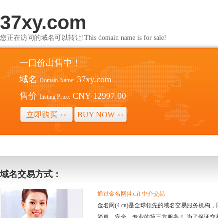
37xy.com
您正在访问的域名可以转让!This domain name is for sale!
一口价出售中！
域名
37xy.com
Domain Name:
售价
CNY 12997.00
Listing Price:
立即购买
BUY NOW
>>
>>
域名交易方式：
通过金名网(4.cn) 中介交易
金名网(4.cn)是全球领先的域名交易服务机
简单、安全、专业的第三方服务！ 为了保证交