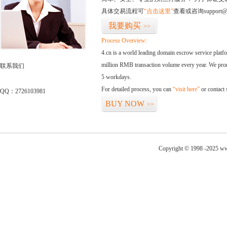
具体交易流程可
“点击这里”
查看或咨询support@
我要购买
>>
Process Overview:
4.cn is a world leading domain escrow service plat
million RMB transaction volume every year. We promi
联系我们
5 workdays.
For detailed process, you can
“visit here”
or contact
QQ：2726103981
BUY NOW
>>
Copyright © 1998 -2025 ww