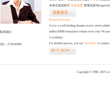
具体交易流程可
“点击这里”
查看或咨询support@
我要购买
>>
Process Overview:
4.cn is a world leading domain escrow service plat
million RMB transaction volume every year. We promi
联系我们
5 workdays.
For detailed process, you can
“visit here”
or contact
QQ：2726103981
BUY NOW
>>
Copyright © 1998 -2025 ww