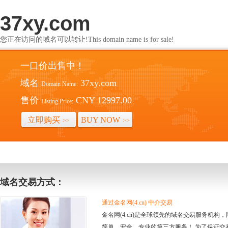
37xy.com
您正在访问的域名可以转让!This domain name is for sale!
一口价出售中！
域名
37xy.com
Domain Name:
售价
CNY 12997.00
Listing Price:
立即购买
BUY NOW
>>
>>
域名交易方式：
通过金名网(4.cn) 中介交易
金名网(4.cn)是全球领先的域名交易服务机
简单、安全、专业的第三方服务！ 为了保证交