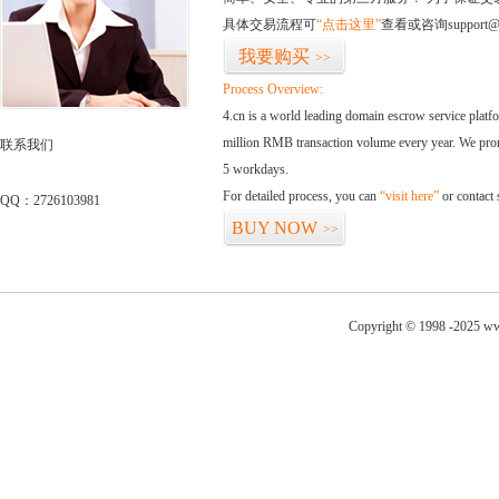
具体交易流程可
“点击这里”
查看或咨询support@
我要购买
>>
Process Overview:
4.cn is a world leading domain escrow service plat
million RMB transaction volume every year. We promi
联系我们
5 workdays.
For detailed process, you can
“visit here”
or contact
QQ：2726103981
BUY NOW
>>
Copyright © 1998 -2025 ww