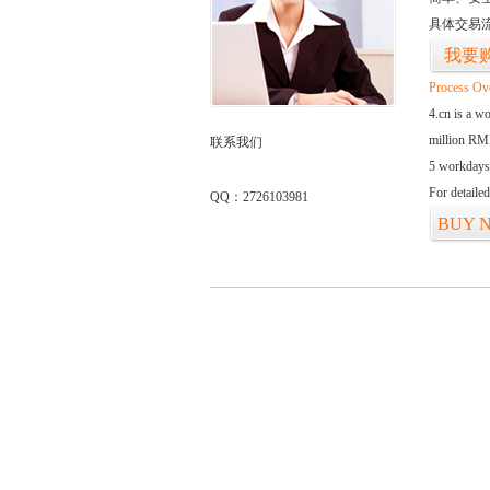
具体交易
我要
Process Ov
4.cn is a w
million RMB
联系我们
5 workdays
For detaile
QQ：2726103981
BUY 