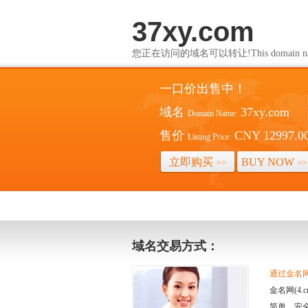
37xy.com
您正在访问的域名可以转让!This domain name i
一口价出售中！
域名
37xy.com
Domain Name:
售价
CNY 12997.0
Listing Price:
立即购买
BUY NOW
>>
>>
域名交易方式：
通过金名网(
金名网(4
简单、安