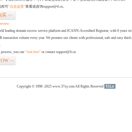
流程可
“点击这里”
查看或咨询support@4.cn。
购买
>>
erview:
orld leading domain escrow service platform and ICANN-Accredited Registrar, with 6 years ri
 transaction volume every year. We promise our clients with professional, safe and easy third-
.
d process, you can
“visit here”
or contact support@4.cn.
NOW
>>
Copyright © 1998 -2025 www.37xy.com All Rights Reserved
51La