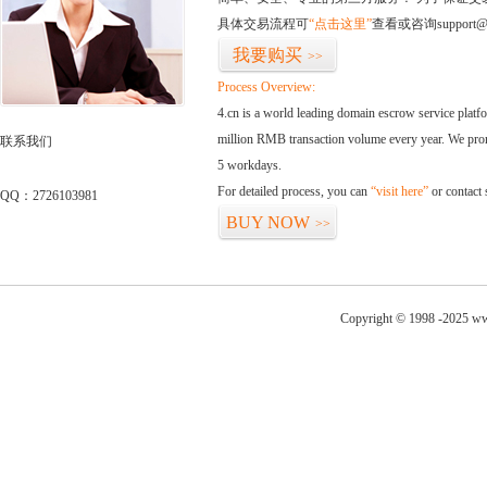
具体交易流程可
“点击这里”
查看或咨询support@
我要购买
>>
Process Overview:
4.cn is a world leading domain escrow service plat
million RMB transaction volume every year. We promi
联系我们
5 workdays.
For detailed process, you can
“visit here”
or contact
QQ：2726103981
BUY NOW
>>
Copyright © 1998 -2025 ww