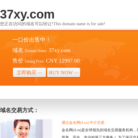
37xy.com
您正在访问的域名可以转让!This domain name is for sale!
一口价出售中！
域名
37xy.com
Domain Name:
售价
CNY 12997.00
Listing Price:
立即购买
BUY NOW
>>
>>
域名交易方式：
通过金名网(4.cn) 中介交易
金名网(4.cn)是全球领先的域名交易服务机
简单、安全、专业的第三方服务！ 为了保证交