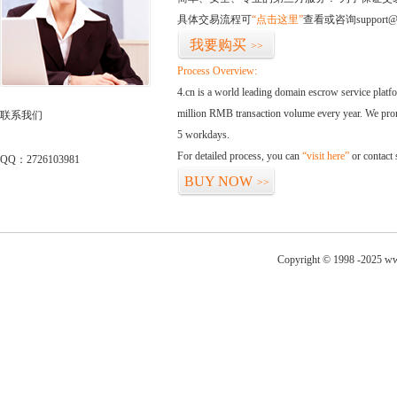
具体交易流程可
“点击这里”
查看或咨询support@
我要购买
>>
Process Overview:
4.cn is a world leading domain escrow service plat
million RMB transaction volume every year. We promi
联系我们
5 workdays.
For detailed process, you can
“visit here”
or contact
QQ：2726103981
BUY NOW
>>
Copyright © 1998 -2025 ww