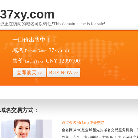
37xy.com
您正在访问的域名可以转让!This domain name is for sale!
一口价出售中！
域名
37xy.com
Domain Name:
售价
CNY 12997.00
Listing Price:
立即购买
BUY NOW
>>
>>
域名交易方式：
通过金名网(4.cn) 中介交易
金名网(4.cn)是全球领先的域名交易服务机
简单、安全、专业的第三方服务！ 为了保证交