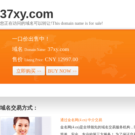
37xy.com
您正在访问的域名可以转让!This domain name is for sale!
一口价出售中！
域名
37xy.com
Domain Name:
售价
CNY 12997.00
Listing Price:
立即购买
BUY NOW
>>
>>
域名交易方式：
通过金名网(4.cn) 中介交易
金名网(4.cn)是全球领先的域名交易服务机
简单、安全、专业的第三方服务！ 为了保证交