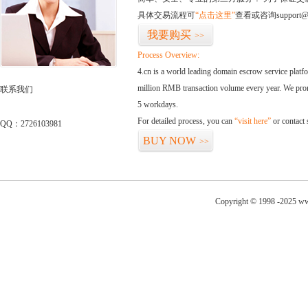
具体交易流程可
“点击这里”
查看或咨询support@
我要购买
>>
Process Overview:
4.cn is a world leading domain escrow service plat
million RMB transaction volume every year. We promi
联系我们
5 workdays.
For detailed process, you can
“visit here”
or contact
QQ：2726103981
BUY NOW
>>
Copyright © 1998 -2025 ww