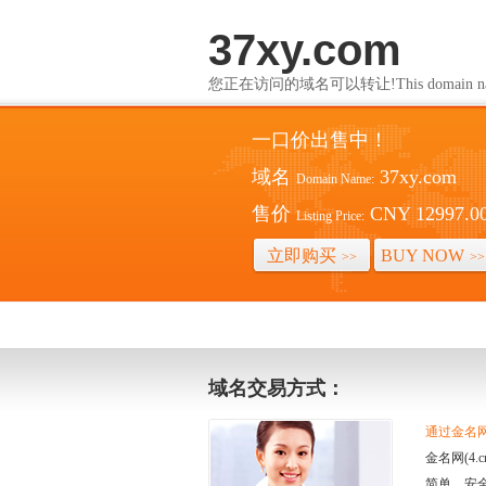
37xy.com
您正在访问的域名可以转让!This domain name i
一口价出售中！
域名
37xy.com
Domain Name:
售价
CNY 12997.0
Listing Price:
立即购买
BUY NOW
>>
>>
域名交易方式：
通过金名网(
金名网(4
简单、安