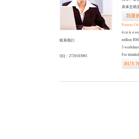
具体交易
我要
Process Ov
4.cn is a w
million RMB
联系我们
5 workdays
For detaile
QQ：2726103981
BUY 