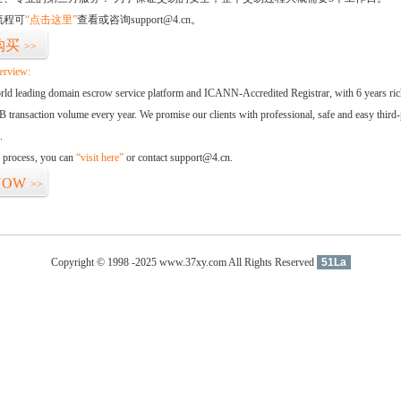
流程可
“点击这里”
查看或咨询support@4.cn。
购买
>>
erview:
orld leading domain escrow service platform and ICANN-Accredited Registrar, with 6 years ri
 transaction volume every year. We promise our clients with professional, safe and easy third-
.
d process, you can
“visit here”
or contact support@4.cn.
NOW
>>
Copyright © 1998 -2025 www.37xy.com All Rights Reserved
51La