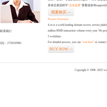
具体交易流程可
“点击这里”
查看或咨询support@
我要购买
>>
Process Overview:
4.cn is a world leading domain escrow service plat
million RMB transaction volume every year. We promi
联系我们
5 workdays.
For detailed process, you can
“visit here”
or contact
QQ：2726103981
BUY NOW
>>
Copyright © 1998 -2025 ww