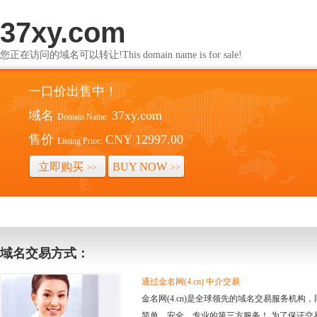
37xy.com
您正在访问的域名可以转让!This domain name is for sale!
一口价出售中！
域名
37xy.com
Domain Name:
售价
CNY 12997.00
Listing Price:
立即购买
BUY NOW
>>
>>
域名交易方式：
通过金名网(4.cn) 中介交易
金名网(4.cn)是全球领先的域名交易服务机
简单、安全、专业的第三方服务！ 为了保证交