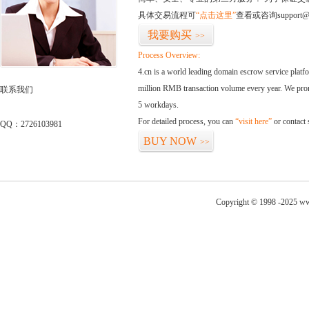
具体交易流程可
“点击这里”
查看或咨询support@
我要购买
>>
Process Overview:
4.cn is a world leading domain escrow service plat
million RMB transaction volume every year. We promi
联系我们
5 workdays.
For detailed process, you can
“visit here”
or contact
QQ：2726103981
BUY NOW
>>
Copyright © 1998 -2025 ww