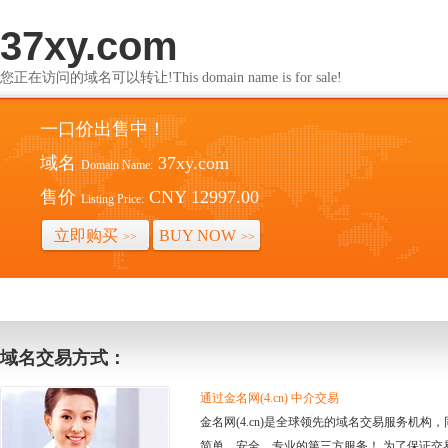
37xy.com
您正在访问的域名可以转让!This domain name is for sale!
一口价出售中！
域名
37xy.com
Domain Name:
售价
CNY 12997.00
Listing Price:
立即购买
BUY NOW
>>
>>
域名交易方式：
通过金名网(4.cn) 中介交易
金名网(4.cn)是全球领先的域名交易服务机
简单、安全、专业的第三方服务！ 为了保证交