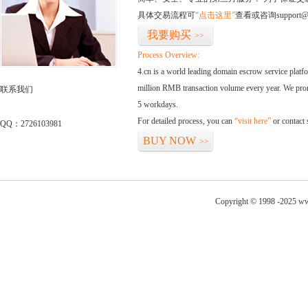
具体交易流程可
“点击这里”
查看或咨询support@
我要购买
>>
Process Overview:
4.cn is a world leading domain escrow service plat
million RMB transaction volume every year. We promi
联系我们
5 workdays.
For detailed process, you can
“visit here”
or contact
QQ：2726103981
BUY NOW
>>
Copyright © 1998 -2025 ww