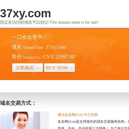
37xy.com
您正在访问的域名可以转让!This domain name is for sale!
一口价出售中！
域名
37xy.com
Domain Name:
售价
CNY 12997.00
Listing Price:
立即购买
BUY NOW
>>
>>
域名交易方式：
通过金名网(4.cn) 中介交易
金名网(4.cn)是全球领先的域名交易服务机
简单、安全、专业的第三方服务！ 为了保证交