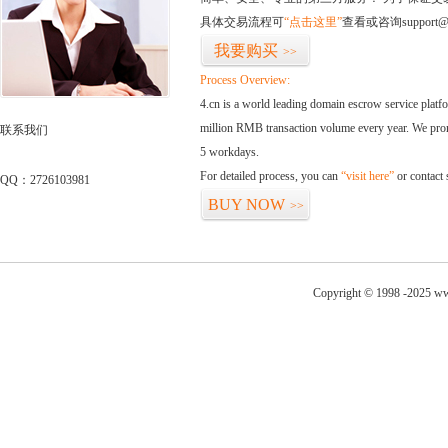
具体交易流程可
“点击这里”
查看或咨询support@
我要购买
>>
Process Overview:
4.cn is a world leading domain escrow service plat
million RMB transaction volume every year. We promi
联系我们
5 workdays.
For detailed process, you can
“visit here”
or contact
QQ：2726103981
BUY NOW
>>
Copyright © 1998 -2025 ww