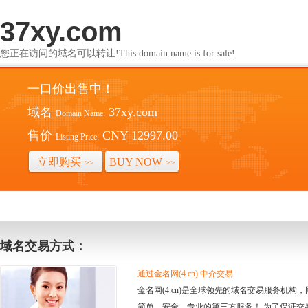
37xy.com
您正在访问的域名可以转让!This domain name is for sale!
一口价出售中！
域名
37xy.com
Domain Name:
售价
CNY 12997.00
Listing Price:
立即购买
BUY NOW
>>
>>
域名交易方式：
通过金名网(4.cn) 中介交易
金名网(4.cn)是全球领先的域名交易服务机
简单、安全、专业的第三方服务！ 为了保证交