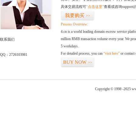
具体交易流程可
“点击这里”
查看或咨询support@
我要购买
>>
Process Overview:
4.cn is a world leading domain escrow service plat
million RMB transaction volume every year. We promi
联系我们
5 workdays.
For detailed process, you can
“visit here”
or contact
QQ：2726103981
BUY NOW
>>
Copyright © 1998 -2025 ww