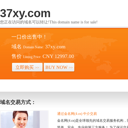
37xy.com
您正在访问的域名可以转让!This domain name is for sale!
一口价出售中！
域名
37xy.com
Domain Name:
售价
CNY 12997.00
Listing Price:
立即购买
BUY NOW
>>
>>
域名交易方式：
通过金名网(4.cn) 中介交易
金名网(4.cn)是全球领先的域名交易服务机
简单、安全、专业的第三方服务！ 为了保证交