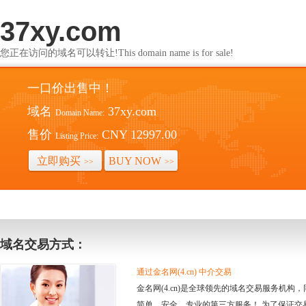
37xy.com
您正在访问的域名可以转让!This domain name is for sale!
一口价出售中！
域名
37xy.com
Domain Name:
售价
CNY 12997.00
Listing Price:
立即购买
BUY NOW
>>
>>
域名交易方式：
通过金名网(4.cn) 中介交易
金名网(4.cn)是全球领先的域名交易服务机
简单、安全、专业的第三方服务！ 为了保证交