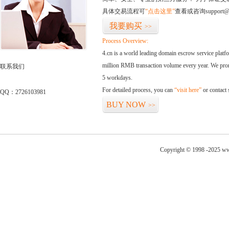
具体交易流程可
“点击这里”
查看或咨询support@
我要购买
>>
Process Overview:
4.cn is a world leading domain escrow service plat
million RMB transaction volume every year. We promi
联系我们
5 workdays.
For detailed process, you can
“visit here”
or contact
QQ：2726103981
BUY NOW
>>
Copyright © 1998 -2025 ww