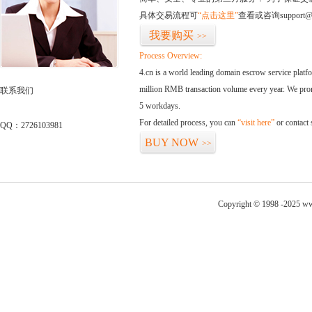
具体交易流程可
“点击这里”
查看或咨询support@
我要购买
>>
Process Overview:
4.cn is a world leading domain escrow service plat
million RMB transaction volume every year. We promi
联系我们
5 workdays.
For detailed process, you can
“visit here”
or contact
QQ：2726103981
BUY NOW
>>
Copyright © 1998 -2025 ww