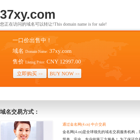
37xy.com
您正在访问的域名可以转让!This domain name is for sale!
一口价出售中！
域名
37xy.com
Domain Name:
售价
CNY 12997.00
Listing Price:
立即购买
BUY NOW
>>
>>
域名交易方式：
通过金名网(4.cn) 中介交易
金名网(4.cn)是全球领先的域名交易服务机
简单、安全、专业的第三方服务！ 为了保证交